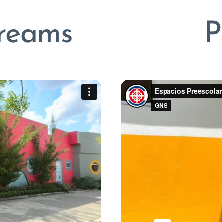
reams
P